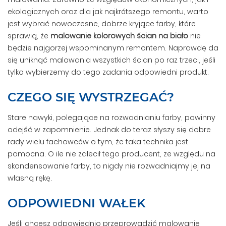
ekologicznych oraz dla jak najkrótszego remontu, warto
jest wybrać nowoczesne, dobrze kryjące farby, które
sprawią, że
malowanie kolorowych ścian na biało
nie
będzie najgorzej wspominanym remontem. Naprawdę da
się uniknąć malowania wszystkich ścian po raz trzeci, jeśli
tylko wybierzemy do tego zadania odpowiedni produkt.
CZEGO SIĘ WYSTRZEGAĆ?
Stare nawyki, polegające na rozwadnianiu farby, powinny
odejść w zapomnienie. Jednak do teraz słyszy się dobre
rady wielu fachowców o tym, że taka technika jest
pomocna. O ile nie zalecił tego producent, ze względu na
skondensowanie farby, to nigdy nie rozwadniajmy jej na
własną rękę.
ODPOWIEDNI WAŁEK
Jeśli chcesz odpowiednio przeprowadzić malowanie