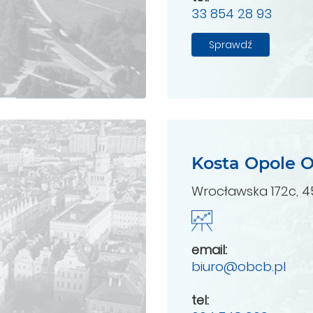
33 854 28 93
Sprawdź
Kosta Opole 
Wrocławska 172c, 
email:
biuro@obcb.pl
tel: