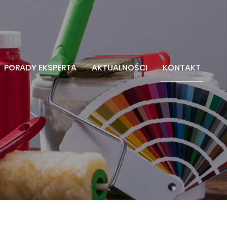
33 854 50 45
napisz:
kosta@kosta.pl
UE
PORADY EKSPERTA
AKTUALNOŚCI
KONTAKT