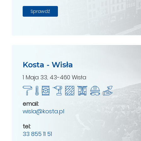
Sprawdź
Kosta - Wisła
1 Maja 33, 43-460 Wisła
email:
wisla@kosta.pl
tel:
33 855 11 51