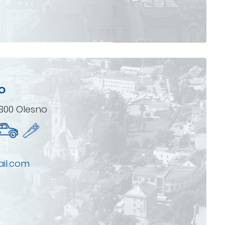
o
-300 Olesno
il.com