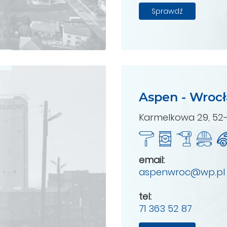
Sprawdź
Aspen - Wroc
Karmelkowa 29, 52
email:
aspenwroc@wp.pl
tel:
71 363 52 87