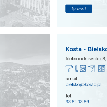
Sprawdź
Kosta - Bielsk
Aleksandrowicka 8, 
email:
bielsko@kosta.pl
tel:
33 811 03 86