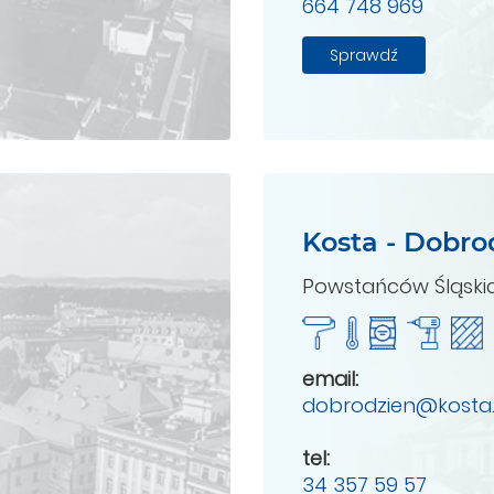
664 748 969
Sprawdź
Kosta - Dobro
Powstańców Śląski
email:
dobrodzien@kosta.
tel:
34 357 59 57