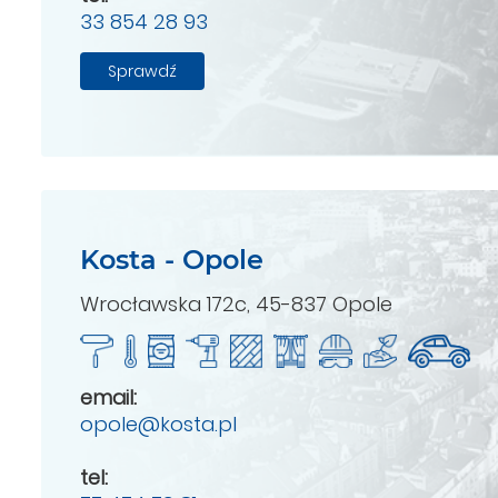
33 854 28 93
Sprawdź
Kosta - Opole
Wrocławska 172c, 45-837 Opole
email:
opole@kosta.pl
tel: