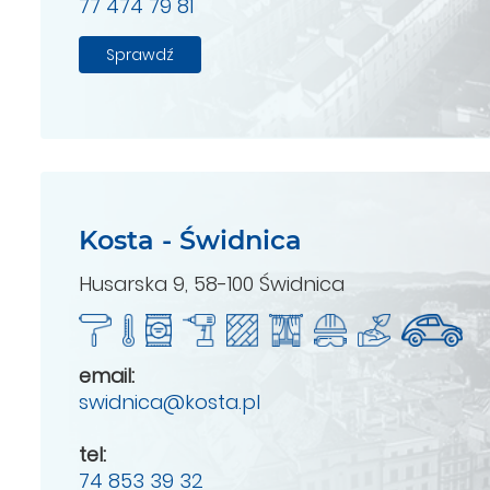
77 474 79 81
Sprawdź
Kosta - Świdnica
Husarska 9, 58-100 Świdnica
email:
swidnica@kosta.pl
tel:
74 853 39 32