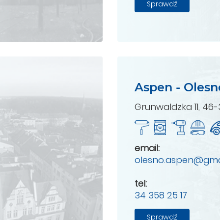
Sprawdź
Aspen - Olesn
Grunwaldzka 11, 46
email:
olesno.aspen@gma
tel:
34 358 25 17
Sprawdź